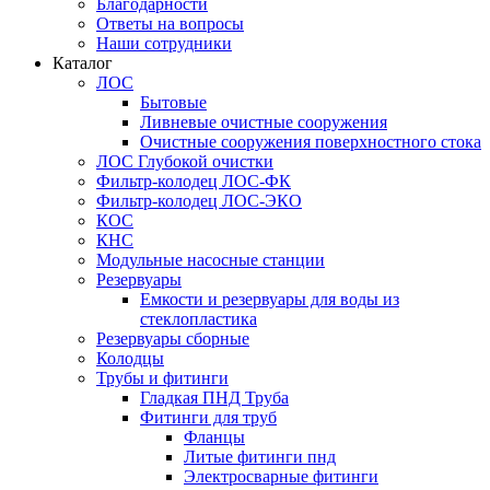
Благодарности
Ответы на вопросы
Наши сотрудники
Каталог
ЛОС
Бытовые
Ливневые очистные сооружения
Очистные сооружения поверхностного стока
ЛОС Глубокой очистки
Фильтр-колодец ЛОС-ФК
Фильтр-колодец ЛОС-ЭКО
КОС
КНС
Модульные насосные станции
Резервуары
Емкости и резервуары для воды из
стеклопластика
Резервуары сборные
Колодцы
Трубы и фитинги
Гладкая ПНД Труба
Фитинги для труб
Фланцы
Литые фитинги пнд
Электросварные фитинги