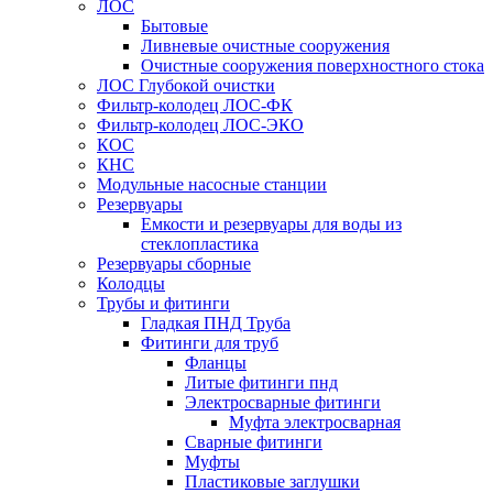
ЛОС
Бытовые
Ливневые очистные сооружения
Очистные сооружения поверхностного стока
ЛОС Глубокой очистки
Фильтр-колодец ЛОС-ФК
Фильтр-колодец ЛОС-ЭКО
КОС
КНС
Модульные насосные станции
Резервуары
Емкости и резервуары для воды из
стеклопластика
Резервуары сборные
Колодцы
Трубы и фитинги
Гладкая ПНД Труба
Фитинги для труб
Фланцы
Литые фитинги пнд
Электросварные фитинги
Муфта электросварная
Сварные фитинги
Муфты
Пластиковые заглушки