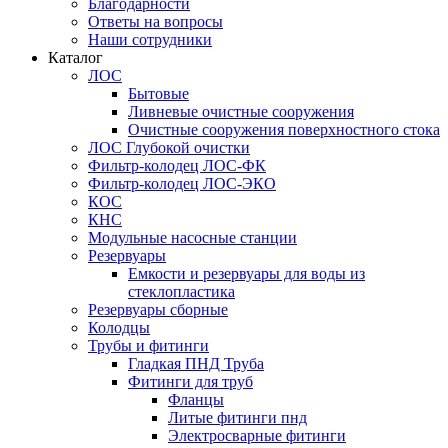
Благодарности
Ответы на вопросы
Наши сотрудники
Каталог
ЛОС
Бытовые
Ливневые очистные сооружения
Очистные сооружения поверхностного стока
ЛОС Глубокой очистки
Фильтр-колодец ЛОС-ФК
Фильтр-колодец ЛОС-ЭКО
КОС
КНС
Модульные насосные станции
Резервуары
Емкости и резервуары для воды из
стеклопластика
Резервуары сборные
Колодцы
Трубы и фитинги
Гладкая ПНД Труба
Фитинги для труб
Фланцы
Литые фитинги пнд
Электросварные фитинги