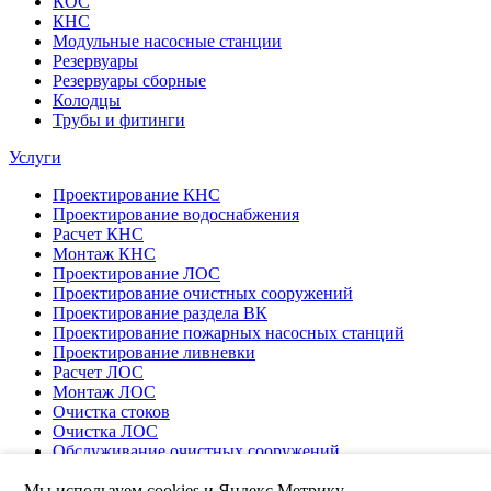
КОС
КНС
Модульные насосные станции
Резервуары
Резервуары сборные
Колодцы
Трубы и фитинги
Услуги
Проектирование КНС
Проектирование водоснабжения
Расчет КНС
Монтаж КНС
Проектирование ЛОС
Проектирование очистных сооружений
Проектирование раздела ВК
Проектирование пожарных насосных станций
Проектирование ливневки
Расчет ЛОС
Монтаж ЛОС
Очистка стоков
Очистка ЛОС
Обслуживание очистных сооружений
Пусконаладка
Мы используем cookies и Яндекс Метрику