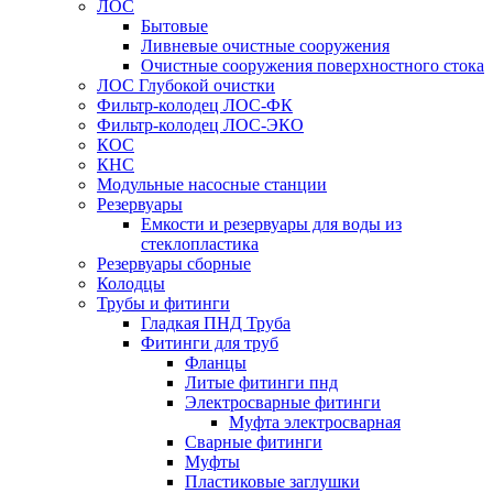
ЛОС
Бытовые
Ливневые очистные сооружения
Очистные сооружения поверхностного стока
ЛОС Глубокой очистки
Фильтр-колодец ЛОС-ФК
Фильтр-колодец ЛОС-ЭКО
КОС
КНС
Модульные насосные станции
Резервуары
Емкости и резервуары для воды из
стеклопластика
Резервуары сборные
Колодцы
Трубы и фитинги
Гладкая ПНД Труба
Фитинги для труб
Фланцы
Литые фитинги пнд
Электросварные фитинги
Муфта электросварная
Сварные фитинги
Муфты
Пластиковые заглушки