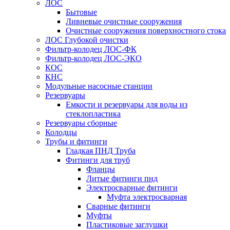
ЛОС
Бытовые
Ливневые очистные сооружения
Очистные сооружения поверхностного стока
ЛОС Глубокой очистки
Фильтр-колодец ЛОС-ФК
Фильтр-колодец ЛОС-ЭКО
КОС
КНС
Модульные насосные станции
Резервуары
Емкости и резервуары для воды из
стеклопластика
Резервуары сборные
Колодцы
Трубы и фитинги
Гладкая ПНД Труба
Фитинги для труб
Фланцы
Литые фитинги пнд
Электросварные фитинги
Муфта электросварная
Сварные фитинги
Муфты
Пластиковые заглушки