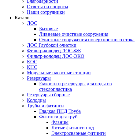
Благодарности
Ответы на вопросы
Наши сотрудники
Каталог
ЛОС
Бытовые
Ливневые очистные сооружения
Очистные сооружения поверхностного стока
ЛОС Глубокой очистки
Фильтр-колодец ЛОС-ФК
Фильтр-колодец ЛОС-ЭКО
КОС
КНС
Модульные насосные станции
Резервуары
Емкости и резервуары для воды из
стеклопластика
Резервуары сборные
Колодцы
Трубы и фитинги
Гладкая ПНД Труба
Фитинги для труб
Фланцы
Литые фитинги пнд
Электросварные фитинги