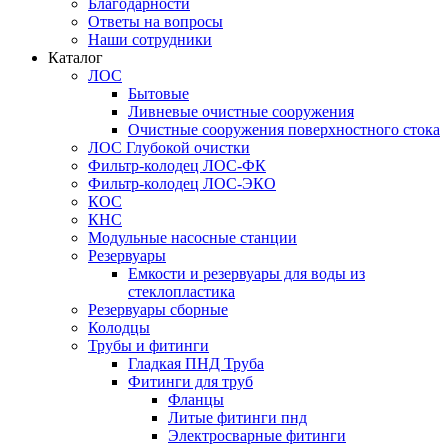
Благодарности
Ответы на вопросы
Наши сотрудники
Каталог
ЛОС
Бытовые
Ливневые очистные сооружения
Очистные сооружения поверхностного стока
ЛОС Глубокой очистки
Фильтр-колодец ЛОС-ФК
Фильтр-колодец ЛОС-ЭКО
КОС
КНС
Модульные насосные станции
Резервуары
Емкости и резервуары для воды из
стеклопластика
Резервуары сборные
Колодцы
Трубы и фитинги
Гладкая ПНД Труба
Фитинги для труб
Фланцы
Литые фитинги пнд
Электросварные фитинги