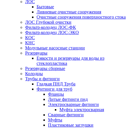
ЛОС
Бытовые
Ливневые очистные сооружения
Очистные сооружения поверхностного стока
ЛОС Глубокой очистки
Фильтр-колодец ЛОС-ФК
Фильтр-колодец ЛОС-ЭКО
КОС
КНС
Модульные насосные станции
Резервуары
Емкости и резервуары для воды из
стеклопластика
Резервуары сборные
Колодцы
Трубы и фитинги
Гладкая ПНД Труба
Фитинги для труб
Фланцы
Литые фитинги пнд
Электросварные фитинги
Муфта электросварная
Сварные фитинги
Муфты
Пластиковые заглушки