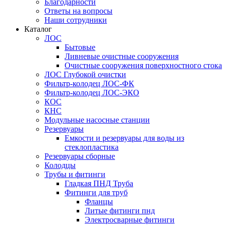
Благодарности
Ответы на вопросы
Наши сотрудники
Каталог
ЛОС
Бытовые
Ливневые очистные сооружения
Очистные сооружения поверхностного стока
ЛОС Глубокой очистки
Фильтр-колодец ЛОС-ФК
Фильтр-колодец ЛОС-ЭКО
КОС
КНС
Модульные насосные станции
Резервуары
Емкости и резервуары для воды из
стеклопластика
Резервуары сборные
Колодцы
Трубы и фитинги
Гладкая ПНД Труба
Фитинги для труб
Фланцы
Литые фитинги пнд
Электросварные фитинги