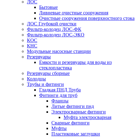
ЛОС
Бытовые
Ливневые очистные сооружения
Очистные сооружения поверхностного стока
ЛОС Глубокой очистки
Фильтр-колодец ЛОС-ФК
Фильтр-колодец ЛОС-ЭКО
КОС
КНС
Модульные насосные станции
Резервуары
Емкости и резервуары для воды из
стеклопластика
Резервуары сборные
Колодцы
Трубы и фитинги
Гладкая ПНД Труба
Фитинги для труб
Фланцы
Литые фитинги пнд
Электросварные фитинги
Муфта электросварная
Сварные фитинги
Муфты
Пластиковые заглушки