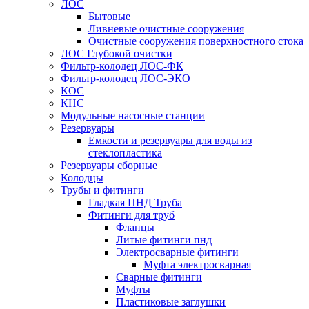
ЛОС
Бытовые
Ливневые очистные сооружения
Очистные сооружения поверхностного стока
ЛОС Глубокой очистки
Фильтр-колодец ЛОС-ФК
Фильтр-колодец ЛОС-ЭКО
КОС
КНС
Модульные насосные станции
Резервуары
Емкости и резервуары для воды из
стеклопластика
Резервуары сборные
Колодцы
Трубы и фитинги
Гладкая ПНД Труба
Фитинги для труб
Фланцы
Литые фитинги пнд
Электросварные фитинги
Муфта электросварная
Сварные фитинги
Муфты
Пластиковые заглушки