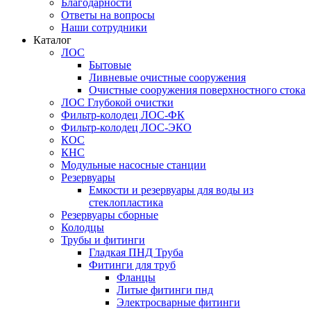
Благодарности
Ответы на вопросы
Наши сотрудники
Каталог
ЛОС
Бытовые
Ливневые очистные сооружения
Очистные сооружения поверхностного стока
ЛОС Глубокой очистки
Фильтр-колодец ЛОС-ФК
Фильтр-колодец ЛОС-ЭКО
КОС
КНС
Модульные насосные станции
Резервуары
Емкости и резервуары для воды из
стеклопластика
Резервуары сборные
Колодцы
Трубы и фитинги
Гладкая ПНД Труба
Фитинги для труб
Фланцы
Литые фитинги пнд
Электросварные фитинги