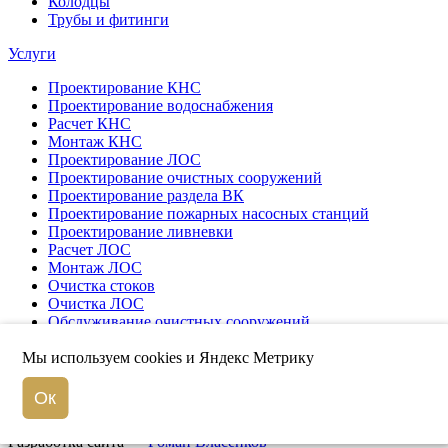
Колодцы
Трубы и фитинги
Услуги
Проектирование КНС
Проектирование водоснабжения
Расчет КНС
Монтаж КНС
Проектирование ЛОС
Проектирование очистных сооружений
Проектирование раздела ВК
Проектирование пожарных насосных станций
Проектирование ливневки
Расчет ЛОС
Монтаж ЛОС
Очистка стоков
Очистка ЛОС
Обслуживание очистных сооружений
Пусконаладка
Мы используем cookies и Яндекс Метрику
© Компания «ЭкоКомпозит», 2026
Ок
Карта сайта
Разработка сайта —
Роман Власенков