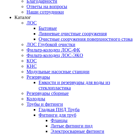
Благодарности
Ответы на вопросы
Наши сотрудники
Каталог
ЛОС
Бытовые
Ливневые очистные сооружения
Очистные сооружения поверхностного стока
ЛОС Глубокой очистки
Фильтр-колодец ЛОС-ФК
Фильтр-колодец ЛОС-ЭКО
КОС
КНС
Модульные насосные станции
Резервуары
Емкости и резервуары для воды из
стеклопластика
Резервуары сборные
Колодцы
Трубы и фитинги
Гладкая ПНД Труба
Фитинги для труб
Фланцы
Литые фитинги пнд
Электросварные фитинги