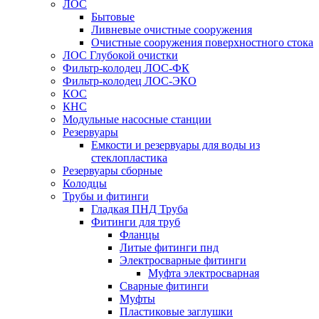
ЛОС
Бытовые
Ливневые очистные сооружения
Очистные сооружения поверхностного стока
ЛОС Глубокой очистки
Фильтр-колодец ЛОС-ФК
Фильтр-колодец ЛОС-ЭКО
КОС
КНС
Модульные насосные станции
Резервуары
Емкости и резервуары для воды из
стеклопластика
Резервуары сборные
Колодцы
Трубы и фитинги
Гладкая ПНД Труба
Фитинги для труб
Фланцы
Литые фитинги пнд
Электросварные фитинги
Муфта электросварная
Сварные фитинги
Муфты
Пластиковые заглушки