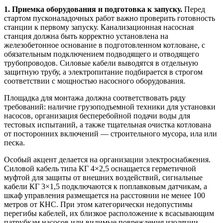
1. Приемка оборудования и подготовка к запуску.
Перед
стартом пусконаладочных работ важно проверить готовность
станции к первому запуску. Канализационная насосная
станция должна быть корректно установлена на
железобетонное основание в подготовленном котловане, с
обязательным подключением подводящего и отводящего
трубопроводов. Силовые кабели выводятся в отдельную
защитную трубу, а электропитание подбирается в строгом
соответствии с мощностью насосного оборудования.
Площадка для монтажа должна соответствовать ряду
требований: наличие грузоподъемной техники для установки
насосов, организация бесперебойной подачи воды для
тестовых испытаний, а также тщательная очистка котлована
от посторонних включений — строительного мусора, ила или
песка.
Особый акцент делается на организации электроснабжения.
Силовой кабель типа КГ 4×2,5 оснащается герметичной
муфтой для защиты от внешних воздействий, сигнальные
кабели КГ 3×1,5 подключаются к поплавковым датчикам, а
шкаф управления размещается на расстоянии не менее 100
метров от КНС. При этом категорически недопустимы
перегибы кабелей, их близкое расположение к всасывающим
патрубкам насосов или видимые повреждения изоляции.